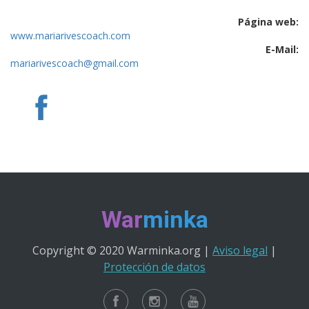
Página web:
www.mariarivescoach.com
E-Mail:
mariarivescoach@gmail.com
War
minka
Copyright © 2020 Warminka.org |
Aviso legal
|
Protección de datos